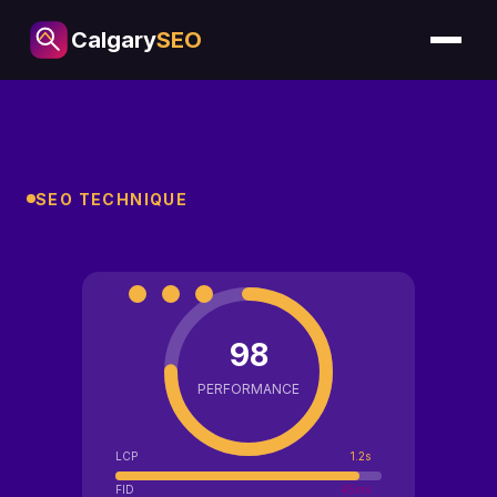
Calgary
SEO
SEO TECHNIQUE
98
PERFORMANCE
LCP
1.2s
FID
45ms