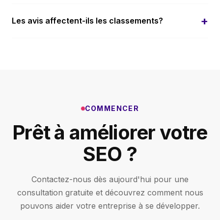
Google ont une intention locale.
Critique. Votre Google Business Profile est souvent
+
Les avis affectent-ils les classements?
la premiere chose que les clients potentiels voient.
Nous optimisons chaque aspect: description,
Oui. Google considere la quantite, la qualite, la
categories, photos, publications et avis.
velocite des avis et vos reponses. Plus d'avis positifs
signalent la fiabilite et ameliorent les classements du
pack local.
COMMENCER
Prêt à améliorer votre
SEO ?
Contactez-nous dès aujourd'hui pour une
consultation gratuite et découvrez comment nous
pouvons aider votre entreprise à se développer.